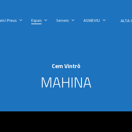
ris I Preus
Espais
Serveis
ASMEVIU
ALTA 
Cem Vintró
MAHINA