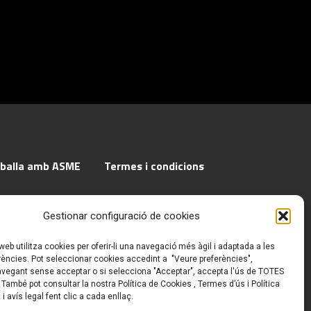
eballa amb ASME
Termes i condicions
Gestionar configuració de cookies
web utilitza cookies per oferir-li una navegació més àgil i adaptada a les
rències. Pot seleccionar cookies accedint a "Veure preferències",
avegant sense acceptar o si selecciona "Acceptar", accepta l'ús de TOTES
 També pot consultar la nostra Política de Cookies , Termes d’ús i Política
 i avís legal fent clic a cada enllaç.