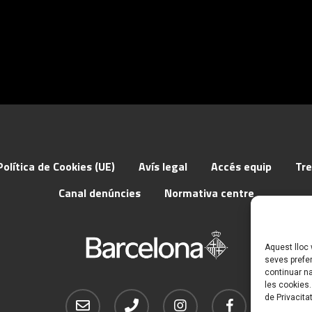
Política de Cookies (UE)
Avís legal
Accés equip
Tr
Canal denúncies
Normativa centre
Aquest lloc 
seves prefe
continuar n
les cookies.
email
phone
instagram
facebook
de Privacitat