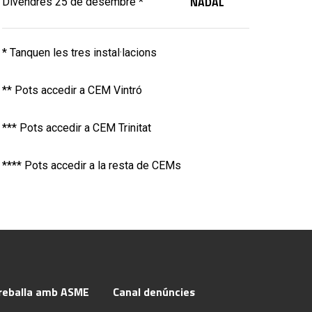
NADAL
Divendres 25 de desembre *
* Tanquen les tres instal·lacions
** Pots accedir a CEM Vintró
*** Pots accedir a CEM Trinitat
**** Pots accedir a la resta de CEMs
reballa amb ASME
Canal denúncies