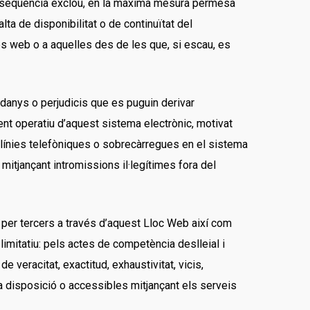
n conseqüència exclou, en la màxima mesura permesa
lta de disponibilitat o de continuïtat del
nes web o a aquelles des de les que, si escau, es
 danys o perjudicis que es puguin derivar
ent operatiu d’aquest sistema electrònic, motivat
 línies telefòniques o sobrecàrregues en el sistema
itjançant intromissions il·legítimes fora del
 per tercers a través d’aquest Lloc Web així com
limitatiu: pels actes de competència deslleial i
e veracitat, exactitud, exhaustivitat, vicis,
a disposició o accessibles mitjançant els serveis