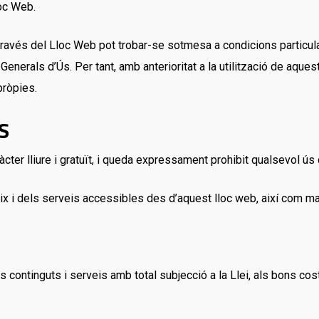
oc Web.
a través del Lloc Web pot trobar-se sotmesa a condicions particu
erals d’Ús. Per tant, amb anterioritat a la utilització de aquest
pròpies.
S
cter lliure i gratuït, i queda expressament prohibit qualsevol ús d
ix i dels serveis accessibles des d’aquest lloc web, així com man
ls continguts i serveis amb total subjecció a la Llei, als bons cos