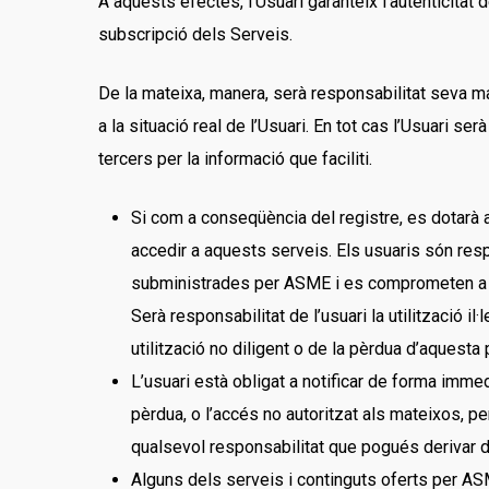
A aquests efectes, l’Usuari garanteix l’autenticit
subscripció dels Serveis.
De la mateixa, manera, serà responsabilitat seva 
a la situació real de l’Usuari. En tot cas l’Usuari s
tercers per la informació que faciliti.
Si com a conseqüència del registre, es dotarà a
accedir a aquests serveis. Els usuaris són resp
subministrades per ASME i es comprometen a no
Serà responsabilitat de l’usuari la utilització 
utilització no diligent o de la pèrdua d’aquesta p
L’usuari està obligat a notificar de forma imme
pèrdua, o l’accés no autoritzat als mateixos, 
qualsevol responsabilitat que pogués derivar de
Alguns dels serveis i continguts oferts per AS