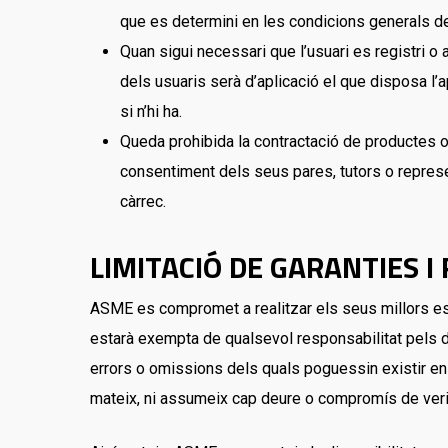
que es determini en les condicions generals de
Quan sigui necessari que l’usuari es registri o
dels usuaris serà d’aplicació el que disposa l
si n’hi ha.
Queda prohibida la contractació de productes o 
consentiment dels seus pares, tutors o repres
càrrec.
LIMITACIÓ DE GARANTIES I
ASME es compromet a realitzar els seus millors esf
estarà exempta de qualsevol responsabilitat pels dany
errors o omissions dels quals poguessin existir en 
mateix, ni assumeix cap deure o compromís de verifi