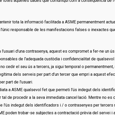
at de totes aquelles dades que comuniqui com a conseqüència de 
mantenir tota la informació facilitada a ASME permanentment act
erà l’únic responsable de les manifestacions falses o inexactes qu
 l’usuari d’una contrasenya, aquest es compromet a fer-ne un ús 
onsables de l’adequada custòdia i confidencialitat de qualsevol i
 cedir el seu ús a tercers, ja sigui temporal o permanentment, 
il·legítima dels serveis per part d’un tercer que empri a aquest e
er part de l’usuari.
diata a ASME qualsevol fet que permeti l’ús indegut dels identific
per tal de procedir a la seva immediata cancel·lació. Mentre no 
 l’ús indegut dels identificadors i / o contrasenyes per tercers n
ME poden trobar-se subjectes a contractació prèvia del servei i a