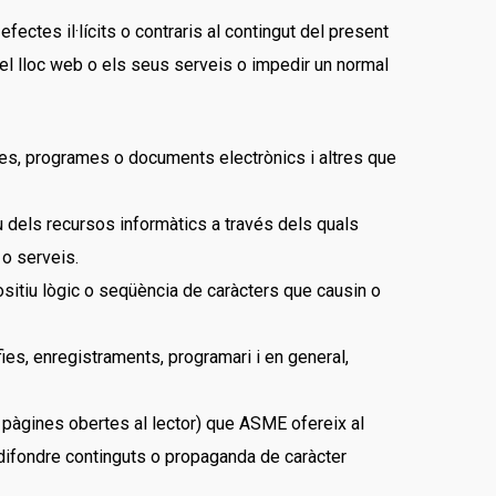
efectes il·lícits o contraris al contingut del present
r el lloc web o els seus serveis o impedir un normal
ades, programes o documents electrònics i altres que
u dels recursos informàtics a través dels quals
 o serveis.
ositiu lògic o seqüència de caràcters que causin o
ies, enregistraments, programari i en general,
 pàgines obertes al lector) que ASME ofereix al
l; difondre continguts o propaganda de caràcter