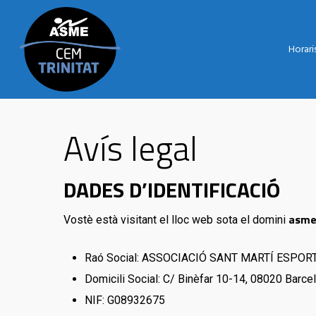
Skip
to
Horaris
main
content
Avís legal
DADES D’IDENTIFICACIÓ
asme
Vostè està visitant el lloc web sota el domini
Raó Social: ASSOCIACIÓ SANT MARTÍ ESPOR
Domicili Social: C/ Binèfar 10-14, 08020 Barce
NIF: G08932675