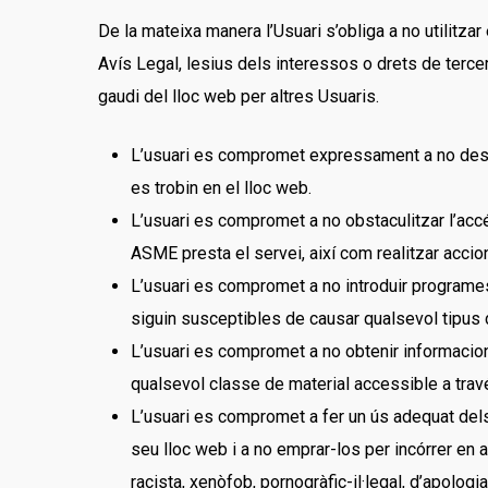
De la mateixa manera l’Usuari s’obliga a no utilitzar 
Avís Legal, lesius dels interessos o drets de tercer
gaudi del lloc web per altres Usuaris.
L’usuari es compromet expressament a no destrui
es trobin en el lloc web.
L’usuari es compromet a no obstaculitzar l’acc
ASME presta el servei, així com realitzar acci
L’usuari es compromet a no introduir programes,
siguin susceptibles de causar qualsevol tipus 
L’usuari es compromet a no obtenir informacions
qualsevol classe de material accessible a travé
L’usuari es compromet a fer un ús adequat dels
seu lloc web i a no emprar-los per incórrer en ac
racista, xenòfob, pornogràfic-il·legal, d’apolog