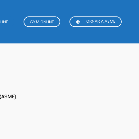
TORNAR A ASME
LINE
GYM ONLINE
(ASME).