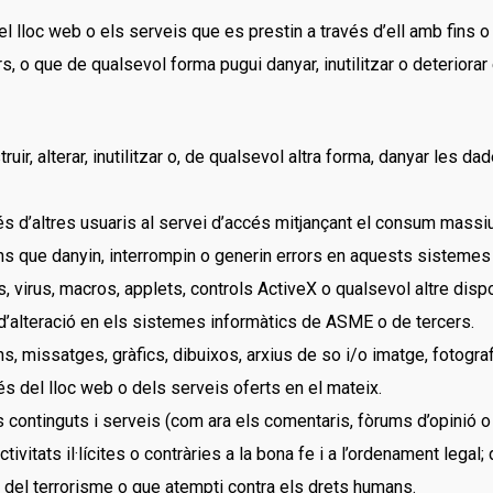
el lloc web o els serveis que es prestin a través d’ell amb fins o 
s, o que de qualsevol forma pugui danyar, inutilitzar o deteriora
r, alterar, inutilitzar o, de qualsevol altra forma, danyar les d
és d’altres usuaris al servei d’accés mitjançant el consum massi
ons que danyin, interrompin o generin errors en aquests sistemes
 virus, macros, applets, controls ActiveX o qualsevol altre disp
d’alteració en els sistemes informàtics de ASME o de tercers.
, missatges, gràfics, dibuixos, arxius de so i/o imatge, fotograf
s del lloc web o dels serveis oferts en el mateix.
 continguts i serveis (com ara els comentaris, fòrums d’opinió o
tivitats il·lícites o contràries a la bona fe i a l’ordenament lega
ia del terrorisme o que atempti contra els drets humans.