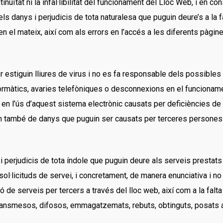
ntinuïtat ni la infal·libilitat del funcionament del Lloc Web, i e
els danys i perjudicis de tota naturalesa que puguin deure’s a la fa
en el mateix, així com als errors en l’accés a les diferents pàgi
 estiguin lliures de virus i no es fa responsable dels possibles
nformàtics, avaries telefòniques o desconnexions en el funcionam
en l’ús d’aquest sistema electrònic causats per deficiències de
om també de danys que puguin ser causats per terceres persones m
 perjudicis de tota índole que puguin deure als serveis prestats
sol·licituds de servei, i concretament, de manera enunciativa i no 
ó de serveis per tercers a través del lloc web, així com a la falta d
s transmesos, difosos, emmagatzemats, rebuts, obtinguts, posats 