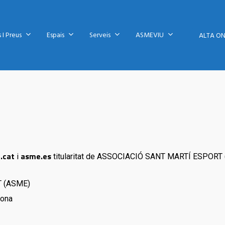
 I Preus
Espais
Serveis
ASMEVIU
ALTA ON
.cat
asme.es
i
titularitat de ASSOCIACIÓ SANT MARTÍ ESPORT 
T (ASME)
lona