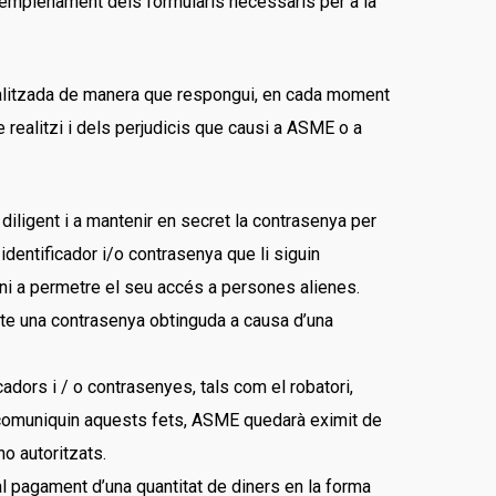
l’emplenament dels formularis necessaris per a la
ualitzada de manera que respongui, en cada moment
e realitzi i dels perjudicis que causi a ASME o a
diligent i a mantenir en secret la contrasenya per
dentificador i/o contrasenya que li siguin
ni a permetre el seu accés a persones alienes.
fecte una contrasenya obtinguda a causa d’una
adors i / o contrasenyes, tals com el robatori,
es comuniquin aquests fets, ASME quedarà eximit de
o autoritzats.
l pagament d’una quantitat de diners en la forma