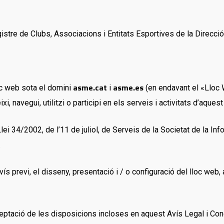
stre de Clubs, Associacions i Entitats Esportives de la Direcció 
asme.cat
asme.es
loc web sota el domini
i
(en endavant el «Lloc
i, navegui, utilitzi o participi en els serveis i activitats d’aquest
i 34/2002, de l’11 de juliol, de Serveis de la Societat de la Inf
.
previ, el disseny, presentació i / o configuració del lloc web, a
cceptació de les disposicions incloses en aquest Avís Legal i Co