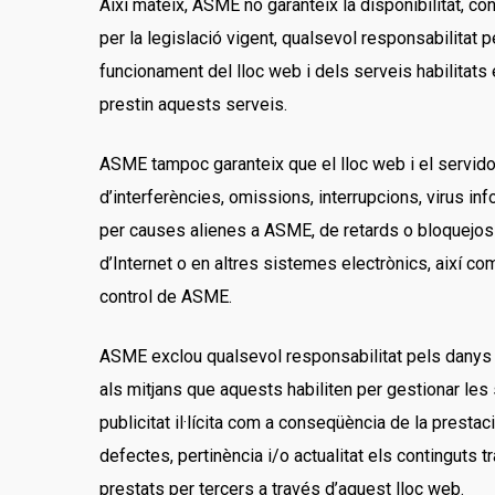
Així mateix, ASME no garanteix la disponibilitat, co
per la legislació vigent, qualsevol responsabilitat p
funcionament del lloc web i dels serveis habilitats 
prestin aquests serveis.
ASME tampoc garanteix que el lloc web i el servidor
d’interferències, omissions, interrupcions, virus i
per causes alienes a ASME, de retards o bloquejos 
d’Internet o en altres sistemes electrònics, així c
control de ASME.
ASME exclou qualsevol responsabilitat pels danys i
als mitjans que aquests habiliten per gestionar les 
publicitat il·lícita com a conseqüència de la prestaci
defectes, pertinència i/o actualitat els contingut
prestats per tercers a través d’aquest lloc web.